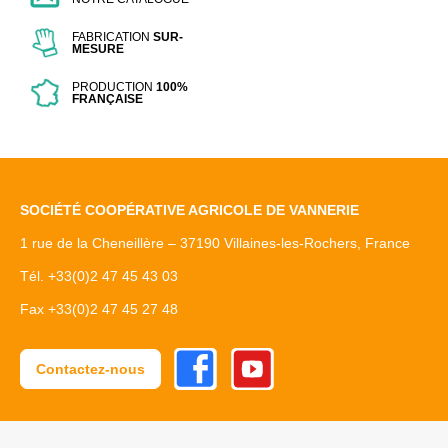
FABRICATION
SUR-
MESURE
PRODUCTION
100%
FRANÇAISE
SOCIÉTÉ COOPÉRATIVE AGRICOLE DE VANNERIE
1 rue de la Cheneillère – 37190 Villaines-les-Rochers, France
Tél. +33(0)2 47 45 43 03
Fax +33(0)2 47 45 27 48
Facebook
Youtube
Contactez-nous