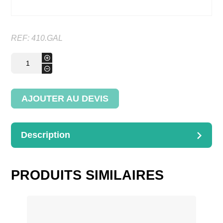
REF:
410.GAL
quantité
+
de
-
Roulettes
AJOUTER AU DEVIS
Description
DESCRIPTION
Roulettes pivotantes pour références 410 et 411
PRODUITS SIMILAIRES
Dimensions : D.6/H.10