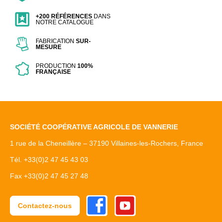
+200 RÉFÉRENCES
DANS
NOTRE CATALOGUE
FABRICATION
SUR-
MESURE
PRODUCTION
100%
FRANÇAISE
SOCIÉTÉ COOPÉRATIVE AGRICOLE DE VANNERIE
1 rue de la Cheneillère – 37190 Villaines-les-Rochers, France
Tél. +33(0)2 47 45 43 03
Fax +33(0)2 47 45 27 48
Facebook
Youtube
Contactez-nous