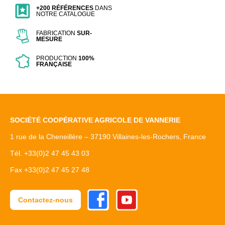
+200 RÉFÉRENCES
DANS
NOTRE CATALOGUE
FABRICATION
SUR-
MESURE
PRODUCTION
100%
FRANÇAISE
SOCIÉTÉ COOPÉRATIVE AGRICOLE DE VANNERIE
1 rue de la Cheneillère – 37190 Villaines-les-Rochers, France
Tél. +33(0)2 47 45 43 03
Fax +33(0)2 47 45 27 48
Facebook
Youtube
Contactez-nous