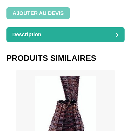
à
cerises
AJOUTER AU DEVIS
Description
DESCRIPTION
Panier pour ramasser les cerises
PRODUITS SIMILAIRES
Dimensions : 35x23x30cm