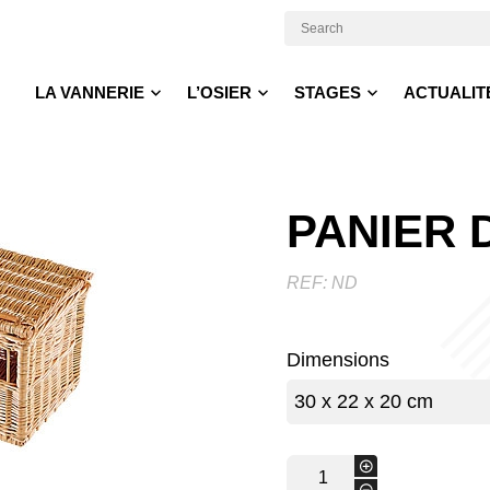
LA VANNERIE
L’OSIER
STAGES
ACTUALIT
PANIER 
REF:
ND
Dimensions
quantité
+
de
-