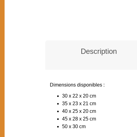
Description
Dimensions disponibles :
DESCRIPTION
30 x 22 x 20 cm
35 x 23 x 21 cm
40 x 25 x 20 cm
45 x 28 x 25 cm
50 x 30 cm