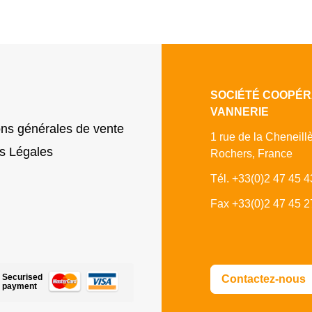
SOCIÉTÉ COOPÉR
VANNERIE
ons générales de vente
1 rue de la Cheneill
s Légales
Rochers, France
Tél. +33(0)2 47 45 4
Fax +33(0)2 47 45 2
Securised
Contactez-nous
payment