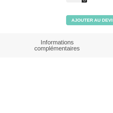
Panier
de
transport
AJOUTER AU DEVI
Informations
complémentaires