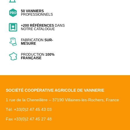
50 VANNIERS
PROFESSIONNELS
+200 RÉFÉRENCES
DANS
NOTRE CATALOGUE
FABRICATION
SUR-
MESURE
PRODUCTION
100%
FRANÇAISE
SOCIÉTÉ COOPÉRATIVE AGRICOLE DE VANNERIE
1 rue de la Cheneillère – 37190 Villaines-les-Rochers, France
Tél. +33(0)2 47 45 43 03
Fax +33(0)2 47 45 27 48