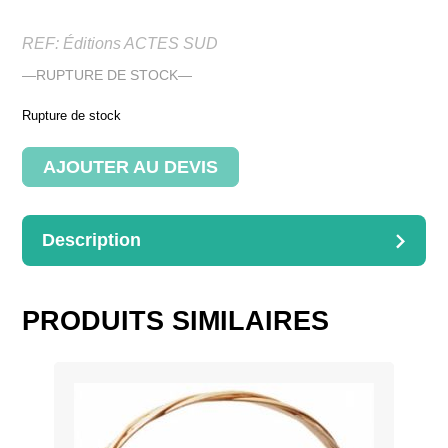
REF:
Éditions ACTES SUD
—RUPTURE DE STOCK—
Rupture de stock
AJOUTER AU DEVIS
Description
DESCRIPTION
—RUPTURE DE STOCK—
PRODUITS SIMILAIRES
Manuel de fabrication d’objets en osier pour l’intérieur et
l’extérieur Marianne MORTENSEN
Dimensions : 21.4X24.7