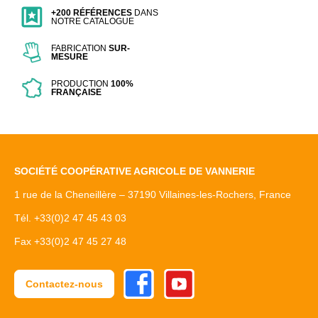
+200 RÉFÉRENCES
DANS
NOTRE CATALOGUE
FABRICATION
SUR-
MESURE
PRODUCTION
100%
FRANÇAISE
SOCIÉTÉ COOPÉRATIVE AGRICOLE DE VANNERIE
1 rue de la Cheneillère – 37190 Villaines-les-Rochers, France
Tél. +33(0)2 47 45 43 03
Fax +33(0)2 47 45 27 48
Facebook
Youtube
Contactez-nous