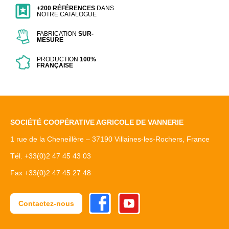
+200 RÉFÉRENCES
DANS
NOTRE CATALOGUE
FABRICATION
SUR-
MESURE
PRODUCTION
100%
FRANÇAISE
SOCIÉTÉ COOPÉRATIVE AGRICOLE DE VANNERIE
1 rue de la Cheneillère – 37190 Villaines-les-Rochers, France
Tél. +33(0)2 47 45 43 03
Fax +33(0)2 47 45 27 48
Facebook
Youtube
Contactez-nous