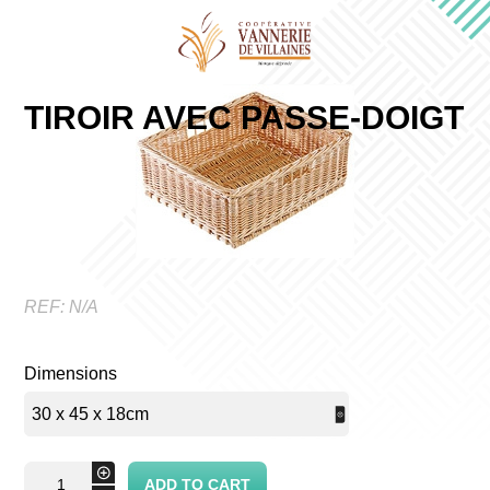
TIROIR AVEC PASSE-DOIGT
REF:
N/A
Dimensions
Tiroir
+
ADD TO CART
avec