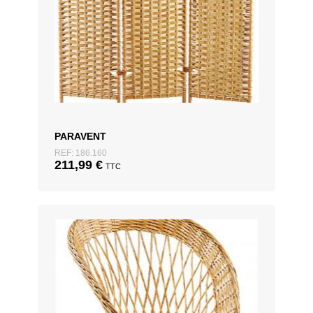
PARAVENT
REF: 186.160
211,99
€
TTC