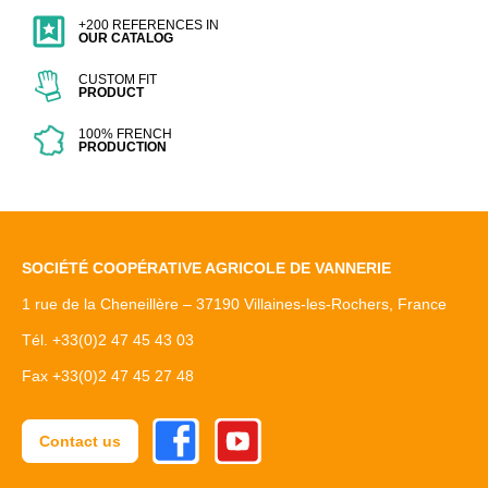
+200 REFERENCES IN
OUR CATALOG
CUSTOM FIT
PRODUCT
100% FRENCH
PRODUCTION
SOCIÉTÉ COOPÉRATIVE AGRICOLE DE VANNERIE
1 rue de la Cheneillère – 37190 Villaines-les-Rochers, France
Tél. +33(0)2 47 45 43 03
Fax +33(0)2 47 45 27 48
Facebook
Youtube
Contact us