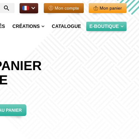
FR.
Mon compte
Mon panier
Entrer
votre
recherche
ÉS
CRÉATIONS
CATALOGUE
E-BOUTIQUE
PANIER
E
AU PANIER