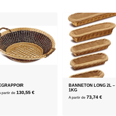
EGRAPPOIR
BANNETON LONG 2L –
1KG
130,55
€
A partir de
73,74
€
A partir de