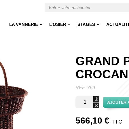
LA VANNERIE
L’OSIER
STAGES
ACTUALIT
GRAND 
CROCAN
REF:
769
quantité
+
AJOUTER 
de
-
Grand
panier
566,10
€
crocane
TTC