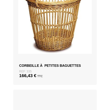
CORBEILLE À PETITES BAGUETTES
REF: 335
166,43
€
TTC