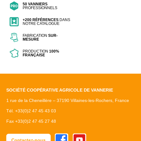
50 VANNIERS
PROFESSIONNELS
+200 RÉFÉRENCES
DANS
NOTRE CATALOGUE
FABRICATION
SUR-
MESURE
PRODUCTION
100%
FRANÇAISE
SOCIÉTÉ COOPÉRATIVE AGRICOLE DE VANNERIE
1 rue de la Cheneillère – 37190 Villaines-les-Rochers, France
Tél. +33(0)2 47 45 43 03
Fax +33(0)2 47 45 27 48
Facebook
Youtube
Contactez-nous