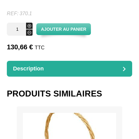
REF:
370.1
quantité
+
AJOUTER AU PANIER
de
-
Corbeille
Spirale
D.28
130,66
€
TTC
H.58
Description
DESCRIPTION
Corbeille spirale
PRODUITS SIMILAIRES
Dimensions : Diamètre28HT20/58