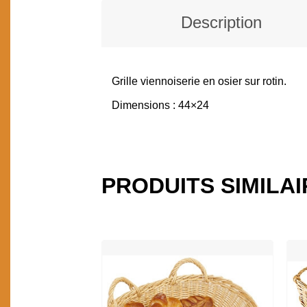
Description
Grille viennoiserie en osier sur rotin.
DESCRIPTION
Dimensions : 44×24
PRODUITS SIMILA