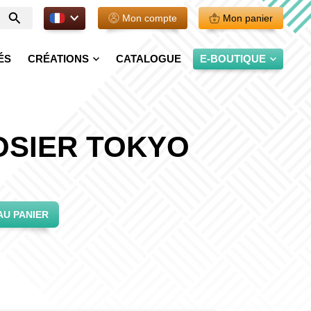
FR.
Mon compte
Mon panier
Entrer
votre
recherche
ÉS
CRÉATIONS
CATALOGUE
E-BOUTIQUE
OSIER TOKYO
AU PANIER