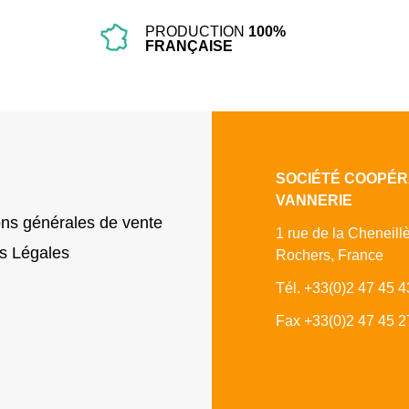
PRODUCTION
100%
FRANÇAISE
SOCIÉTÉ COOPÉR
VANNERIE
ons générales de vente
1 rue de la Cheneill
s Légales
Rochers, France
Tél. +33(0)2 47 45 4
Fax +33(0)2 47 45 2