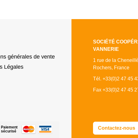
SOCIÉTÉ COOPÉR
VANNERIE
ons générales de vente
1 rue de la Cheneill
s Légales
Rochers, France
Tél. +33(0)2 47 45 4
Fax +33(0)2 47 45 2
Paiement
Contactez-nous
sécurisé