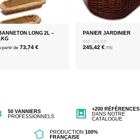
BANNETON LONG 2L –
PANIER JARDINIER
1KG
REF: 169.65B
73,74
€
245,42
€
A partir de
TTC
+200 RÉFÉRENCES
50 VANNIERS
DANS NOTRE
PROFESSIONNELS
CATALOGUE
PRODUCTION
100%
FRANÇAISE