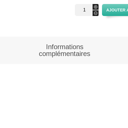
quantité
+
AJOUTER 
de
-
Corbeille
à pain
ovale
Informations
complémentaires