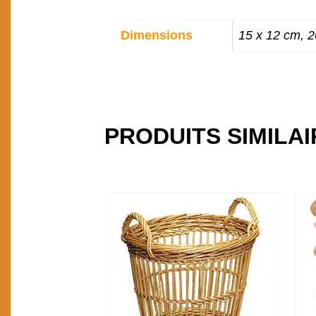
INFORMATIONS
Dimensions
15 x 12 cm, 2
COMPLÉMENTAIR
PRODUITS SIMILA