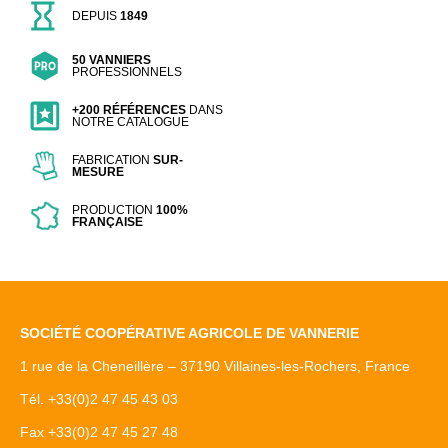
DEPUIS
1849
50 VANNIERS
PROFESSIONNELS
+200 RÉFÉRENCES
DANS
NOTRE CATALOGUE
FABRICATION
SUR-
MESURE
PRODUCTION
100%
FRANÇAISE
SOCIÉTÉ COOPÉRATIVE AGRICOLE DE VANNERIE
1 rue de la Cheneillère – 37190 Villaines-les-Rochers, France
Tél. +33(0)2 47 45 43 03
Fax +33(0)2 47 45 27 48