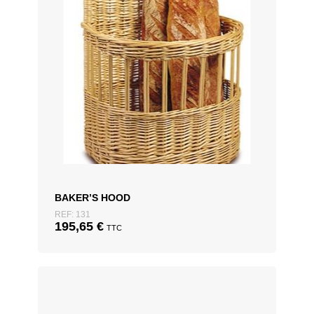
BAKER’S HOOD
REF: 131
195,65
€
TTC