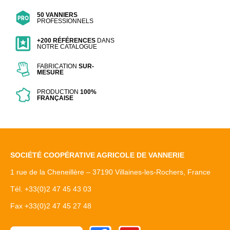
50 VANNIERS
PROFESSIONNELS
+200 RÉFÉRENCES
DANS
NOTRE CATALOGUE
FABRICATION
SUR-
MESURE
PRODUCTION
100%
FRANÇAISE
SOCIÉTÉ COOPÉRATIVE AGRICOLE DE VANNERIE
1 rue de la Cheneillère – 37190 Villaines-les-Rochers, France
Tél. +33(0)2 47 45 43 03
Fax +33(0)2 47 45 27 48
Facebook
Youtube