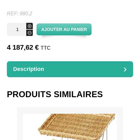
REF:
980.2
quantité
+
AJOUTER AU PANIER
de
-
Meuble
fer
forgé
4 187,62
€
TTC
Description
DESCRIPTION
Meuble fer forgé avec corbeilles en osier blanc – Option :
coffre
PRODUITS SIMILAIRES
Dimensions : 120.x50x160(horscoffre)