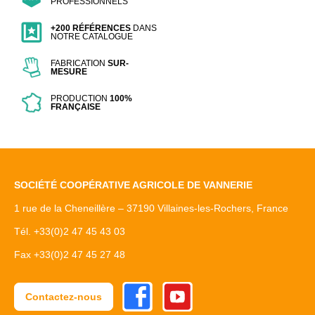
PROFESSIONNELS
+200 RÉFÉRENCES
DANS
NOTRE CATALOGUE
FABRICATION
SUR-
MESURE
PRODUCTION
100%
FRANÇAISE
SOCIÉTÉ COOPÉRATIVE AGRICOLE DE VANNERIE
1 rue de la Cheneillère – 37190 Villaines-les-Rochers, France
Tél. +33(0)2 47 45 43 03
Fax +33(0)2 47 45 27 48
Facebook
Youtube
Contactez-nous