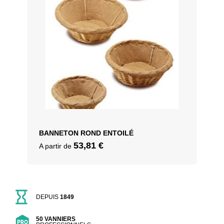
BANNETON ROND ENTOILÉ
53,81
€
A partir de
DEPUIS
1849
50 VANNIERS