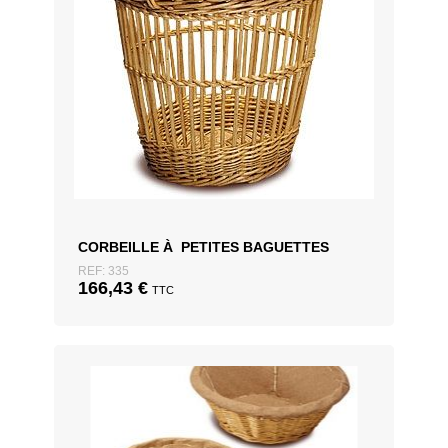
CORBEILLE À PETITES BAGUETTES
REF: 335
166,43
€
TTC