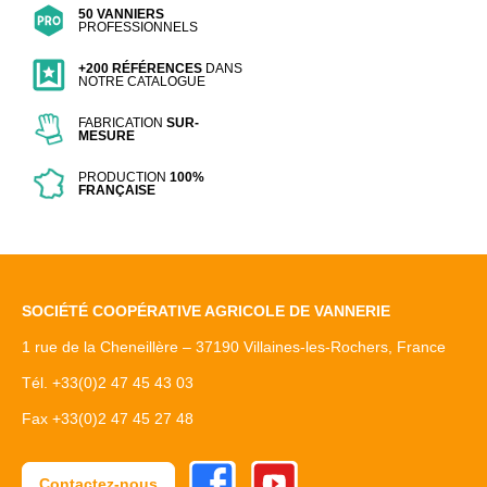
50 VANNIERS
PROFESSIONNELS
+200 RÉFÉRENCES
DANS
NOTRE CATALOGUE
FABRICATION
SUR-
MESURE
PRODUCTION
100%
FRANÇAISE
SOCIÉTÉ COOPÉRATIVE AGRICOLE DE VANNERIE
1 rue de la Cheneillère – 37190 Villaines-les-Rochers, France
Tél. +33(0)2 47 45 43 03
Fax +33(0)2 47 45 27 48
Facebook
Youtube
Contactez-nous