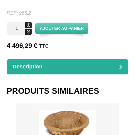
REF:
966.2
quantité
+
AJOUTER AU PANIER
de
-
La
Boulangère
-
4 496,29
€
TTC
Etagère
à
pain
Description
DESCRIPTION
La Boulangère – Etagère à pain + coffres – option miroirs,
éclairage
PRODUITS SIMILAIRES
Dimensions : 129x60x220