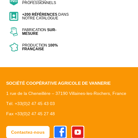
PROFESSIONNELS
+200 RÉFÉRENCES
DANS
NOTRE CATALOGUE
FABRICATION
SUR-
MESURE
PRODUCTION
100%
FRANÇAISE
SOCIÉTÉ COOPÉRATIVE AGRICOLE DE VANNERIE
1 rue de la Cheneillère – 37190 Villaines-les-Rochers, France
Tél. +33(0)2 47 45 43 03
Fax +33(0)2 47 45 27 48
Facebook
Youtube
Contactez-nous