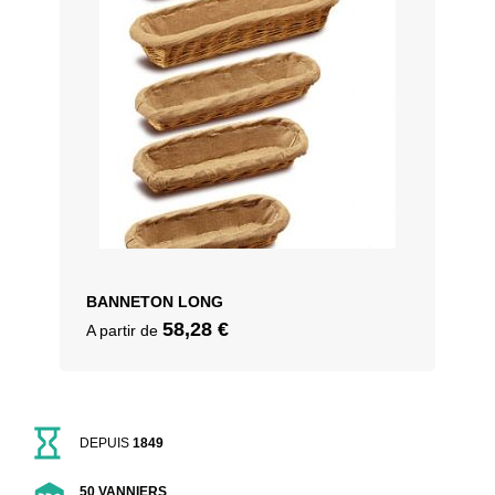
BANNETON LONG
58,28
€
A partir de
DEPUIS
1849
50 VANNIERS