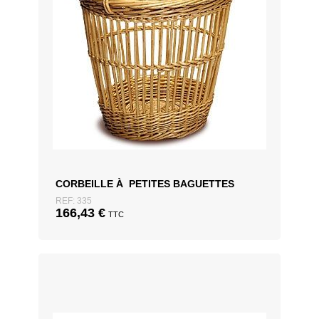
CORBEILLE À PETITES BAGUETTES
REF: 335
166,43
€
TTC