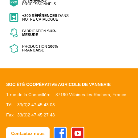
50 VANNIERS
PROFESSIONNELS
+200 RÉFÉRENCES
DANS
NOTRE CATALOGUE
FABRICATION
SUR-
MESURE
PRODUCTION
100%
FRANÇAISE
SOCIÉTÉ COOPÉRATIVE AGRICOLE DE VANNERIE
1 rue de la Cheneillère – 37190 Villaines-les-Rochers, France
Tél. +33(0)2 47 45 43 03
Fax +33(0)2 47 45 27 48
Facebook
Youtube
Contactez-nous