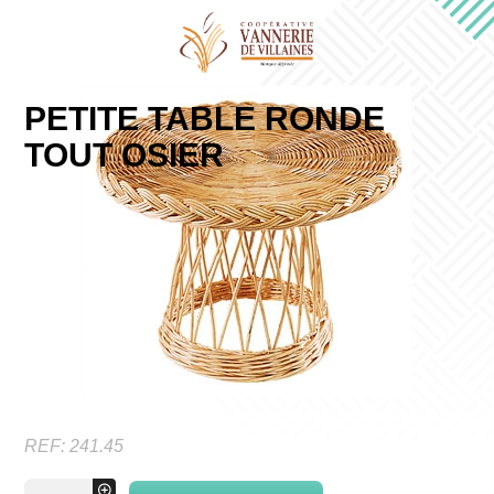
PETITE TABLE RONDE
TOUT OSIER
REF:
241.45
quantité
+