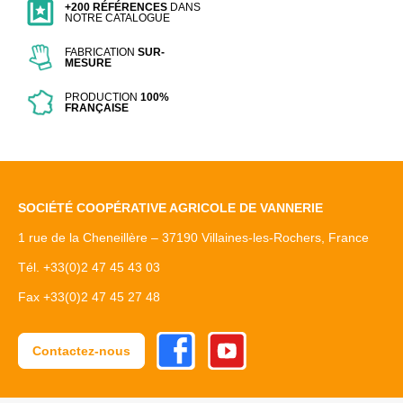
+200 RÉFÉRENCES
DANS
NOTRE CATALOGUE
FABRICATION
SUR-
MESURE
PRODUCTION
100%
FRANÇAISE
SOCIÉTÉ COOPÉRATIVE AGRICOLE DE VANNERIE
1 rue de la Cheneillère – 37190 Villaines-les-Rochers, France
Tél. +33(0)2 47 45 43 03
Fax +33(0)2 47 45 27 48
Facebook
Youtube
Contactez-nous