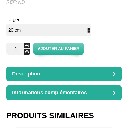
REF:
ND
Largeur
quantité
+
AJOUTER AU PANIER
de
-
Vide
poche
Description
DESCRIPTION
Largeur disponibles :
Informations complémentaires
L.20cm
INFORMATIONS
L.25cm
L.30cm
COMPLÉMENTAIRES
Largeur
PRODUITS SIMILAIRES
20 cm, 25 cm, 30 cm