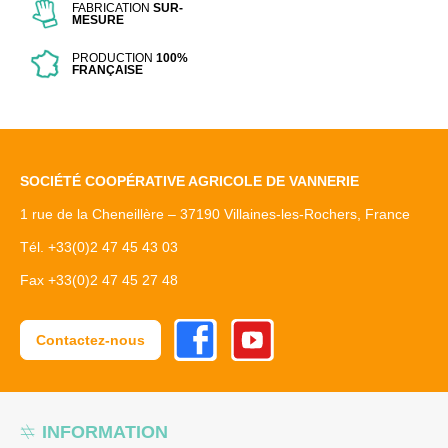
FABRICATION
SUR-
MESURE
PRODUCTION
100%
FRANÇAISE
SOCIÉTÉ COOPÉRATIVE AGRICOLE DE VANNERIE
1 rue de la Cheneillère – 37190 Villaines-les-Rochers, France
Tél. +33(0)2 47 45 43 03
Fax +33(0)2 47 45 27 48
Facebook
Youtube
Contactez-nous
INFORMATION