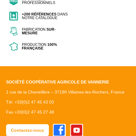
PROFESSIONNELS
+200 RÉFÉRENCES
DANS
NOTRE CATALOGUE
FABRICATION
SUR-
MESURE
PRODUCTION
100%
FRANÇAISE
SOCIÉTÉ COOPÉRATIVE AGRICOLE DE VANNERIE
1 rue de la Cheneillère – 37190 Villaines-les-Rochers, France
Tél. +33(0)2 47 45 43 03
Fax +33(0)2 47 45 27 48
Facebook
Youtube
Contactez-nous