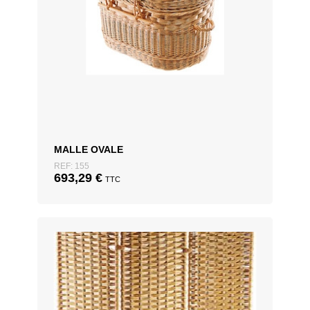
MALLE OVALE
REF: 155
693,29
€
TTC