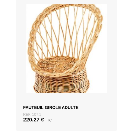
FAUTEUIL GIROLE ADULTE
REF: 107.1
220,27
€
TTC