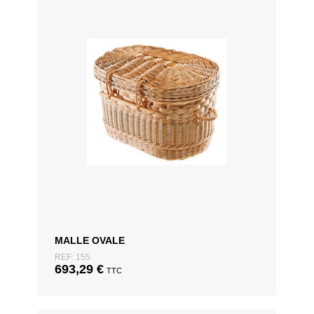
MALLE OVALE
REF: 155
693,29
€
TTC