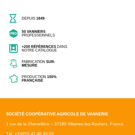
DEPUIS
1849
50 VANNIERS
PROFESSIONNELS
+200 RÉFÉRENCES
DANS
NOTRE CATALOGUE
FABRICATION
SUR-
MESURE
PRODUCTION
100%
FRANÇAISE
SOCIÉTÉ COOPÉRATIVE AGRICOLE DE VANNERIE
1 rue de la Cheneillère – 37190 Villaines-les-Rochers, France
Tél. +33(0)2 47 45 43 03