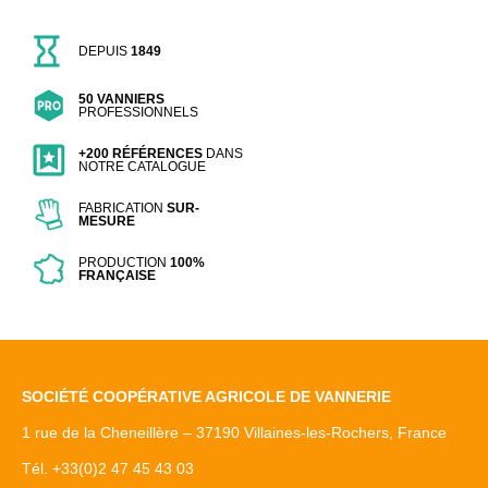
DEPUIS
1849
50 VANNIERS
PROFESSIONNELS
+200 RÉFÉRENCES
DANS
NOTRE CATALOGUE
FABRICATION
SUR-
MESURE
PRODUCTION
100%
FRANÇAISE
SOCIÉTÉ COOPÉRATIVE AGRICOLE DE VANNERIE
1 rue de la Cheneillère – 37190 Villaines-les-Rochers, France
Tél. +33(0)2 47 45 43 03