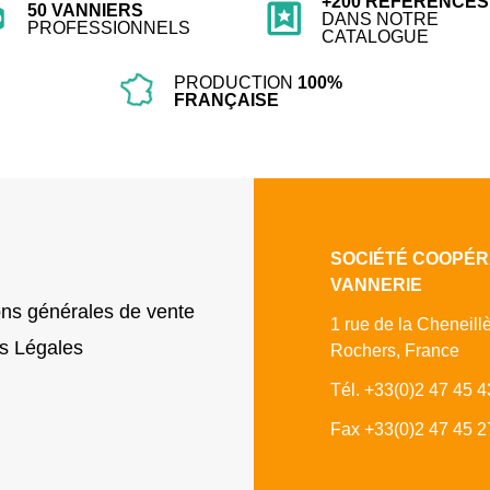
+200 RÉFÉRENCES
50 VANNIERS
DANS NOTRE
PROFESSIONNELS
CATALOGUE
PRODUCTION
100%
FRANÇAISE
SOCIÉTÉ COOPÉR
VANNERIE
ons générales de vente
1 rue de la Cheneill
s Légales
Rochers, France
Tél. +33(0)2 47 45 4
Fax +33(0)2 47 45 2