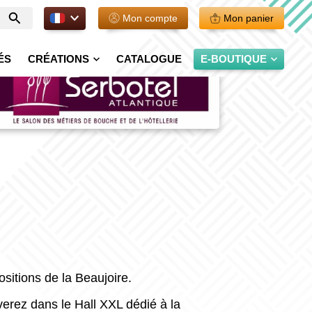
FR.
Mon compte
Mon panier
Entrer
votre
recherche
ÉS
CRÉATIONS
CATALOGUE
E-BOUTIQUE
sitions de la Beaujoire
.
erez dans le Hall XXL dédié à la