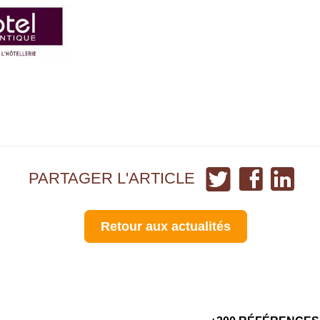
Partager
Partager
Partag
PARTAGER L'ARTICLE
sur
sur
sur
Twitter
Facebook
Linked
Retour aux actualités