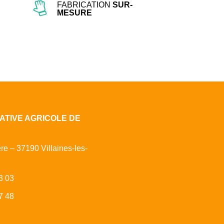
FABRICATION
SUR-
MESURE
ATIVE AGRICOLE DE
ère – 37190 Villaines-les-
3 03
7 48