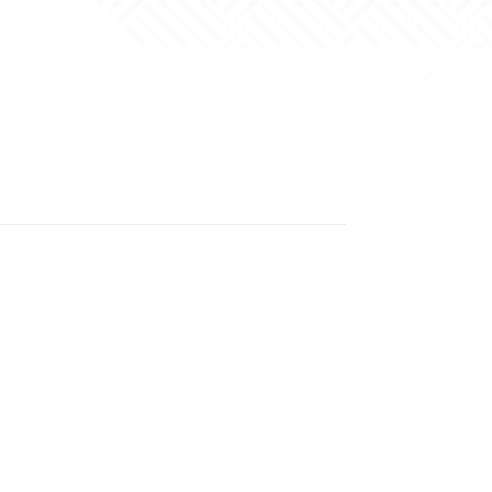
er
In