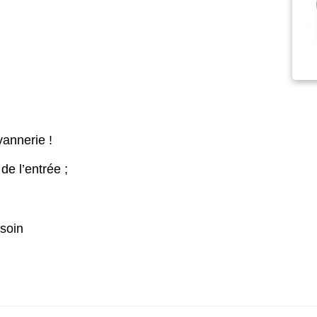
vannerie !
e l’entrée ;
soin