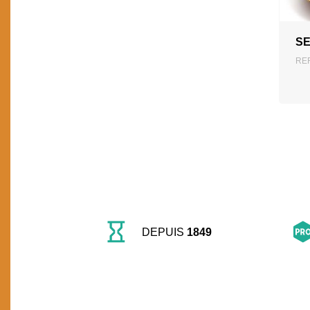
Vannerie animaux
Mobilier
Vannerie enfant
SE
REF
Vannerie traditionnelle
DEPUIS
1849