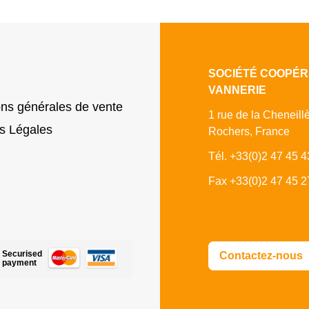
SOCIÉTÉ COOPÉR
VANNERIE
ons générales de vente
1 rue de la Cheneill
s Légales
Rochers, France
Tél. +33(0)2 47 45 4
Fax +33(0)2 47 45 2
Securised
Contactez-nous
payment