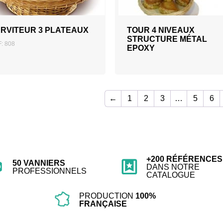
RVITEUR 3 PLATEAUX
TOUR 4 NIVEAUX
STRUCTURE MÉTAL
: 808
EPOXY
←
1
2
3
…
5
6
+200 RÉFÉRENCES
50 VANNIERS
DANS NOTRE
PROFESSIONNELS
CATALOGUE
PRODUCTION
100%
FRANÇAISE