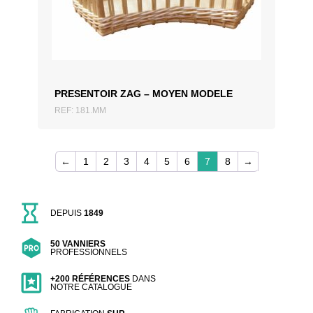
AJOUTER AU DEVIS
PRESENTOIR ZAG – MOYEN MODELE
REF: 181.MM
←
1
2
3
4
5
6
7
8
→
DEPUIS
1849
50 VANNIERS
PROFESSIONNELS
+200 RÉFÉRENCES
DANS
NOTRE CATALOGUE