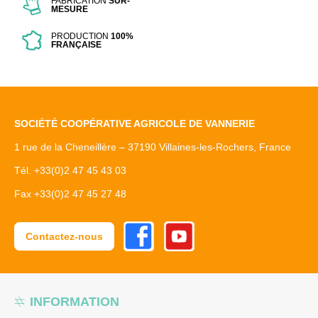
FABRICATION
SUR-
MESURE
PRODUCTION
100%
FRANÇAISE
SOCIÉTÉ COOPÉRATIVE AGRICOLE DE VANNERIE
1 rue de la Cheneillère – 37190 Villaines-les-Rochers, France
Tél. +33(0)2 47 45 43 03
Fax +33(0)2 47 45 27 48
Facebook
Youtube
Contactez-nous
INFORMATION