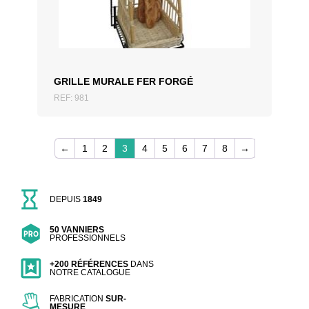
GRILLE MURALE FER FORGÉ
REF: 981
←
1
2
3
4
5
6
7
8
→
DEPUIS
1849
50 VANNIERS
PROFESSIONNELS
+200 RÉFÉRENCES
DANS
NOTRE CATALOGUE
FABRICATION
SUR-
MESURE