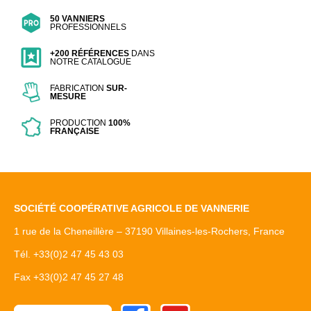
50 VANNIERS
PROFESSIONNELS
+200 RÉFÉRENCES
DANS
NOTRE CATALOGUE
FABRICATION
SUR-
MESURE
PRODUCTION
100%
FRANÇAISE
SOCIÉTÉ COOPÉRATIVE AGRICOLE DE VANNERIE
1 rue de la Cheneillère – 37190 Villaines-les-Rochers, France
Tél. +33(0)2 47 45 43 03
Fax +33(0)2 47 45 27 48
Facebook
Youtube