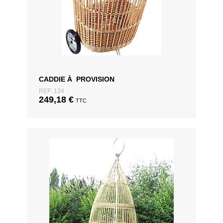
CADDIE À PROVISION
REF: 134
249,18
€
TTC