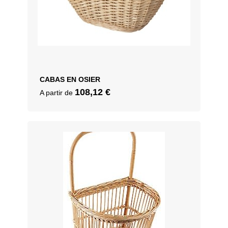
CABAS EN OSIER
108,12
€
A partir de