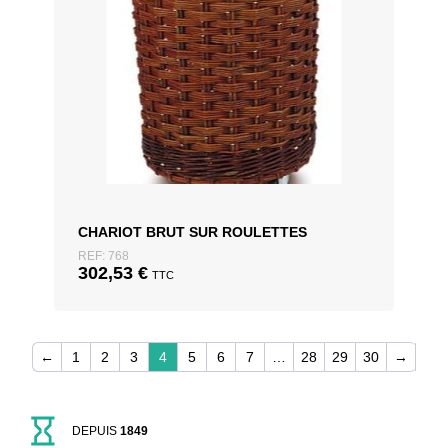
CHARIOT BRUT SUR ROULETTES
REF: 768
302,53
€
TTC
←
1
2
3
4
5
6
7
…
28
29
30
→
DEPUIS
1849