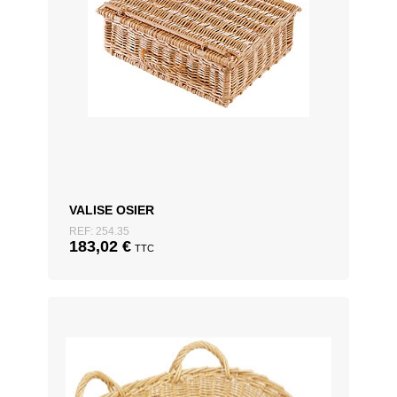
VALISE OSIER
REF: 254.35
183,02
€
TTC