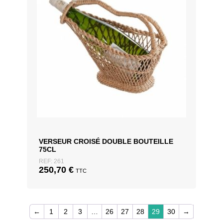
VERSEUR CROISÉ DOUBLE BOUTEILLE
75CL
REF: 261
250,70
€
TTC
←
1
2
3
…
26
27
28
29
30
→