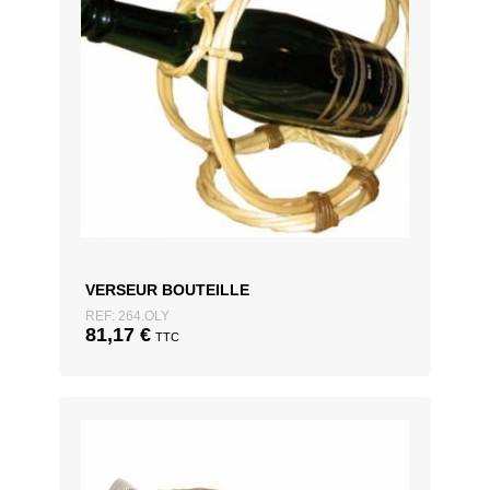
VERSEUR BOUTEILLE
REF: 264.OLY
81,17
€
TTC