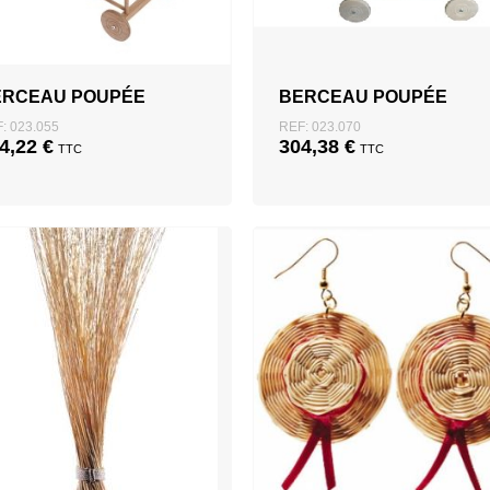
ERCEAU POUPÉE
BERCEAU POUPÉE
: 023.055
REF: 023.070
4,22
€
304,38
€
TTC
TTC