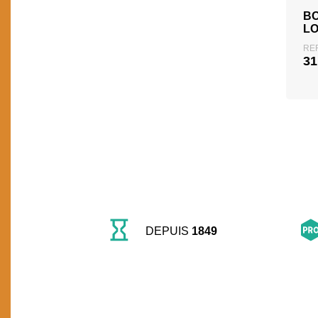
BO
L
REF
31
DEPUIS
1849