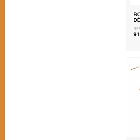
BO
D
REF
91