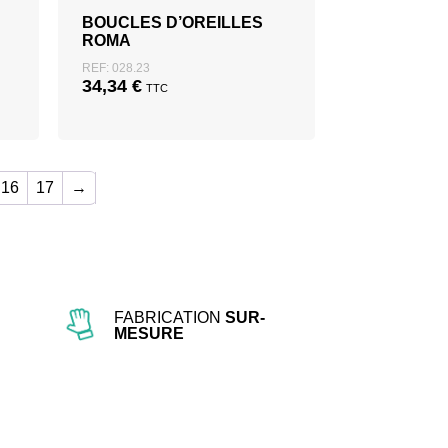
BOUCLES D’OREILLES
ROMA
REF: 028.23
34,34
€
TTC
16
17
→
FABRICATION
SUR-
MESURE