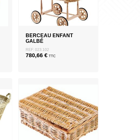
BERCEAU ENFANT
GALBÉ
REF: 023.102
780,66
€
TTC