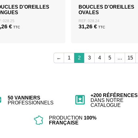
UCLES D’OREILLES
BOUCLES D’OREILLES
ONGUES
OVALES
: 028.25
REF: 028.24
,26
€
31,26
€
TTC
TTC
←
1
2
3
4
5
…
15
+200 RÉFÉRENCES
50 VANNIERS
DANS NOTRE
PROFESSIONNELS
CATALOGUE
PRODUCTION
100%
FRANÇAISE