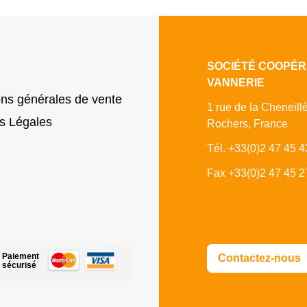
SOCIÉTÉ COOPÉR
VANNERIE
ons générales de vente
1 rue de la Cheneill
s Légales
Rochers, France
Tél. +33(0)2 47 45 4
Fax +33(0)2 47 45 2
Paiement
Contactez-nous
sécurisé