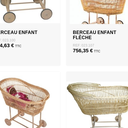
ERCEAU ENFANT
BERCEAU ENFANT
FLÈCHE
: 023.100
4,63
€
REF: 023.107
TTC
756,35
€
TTC