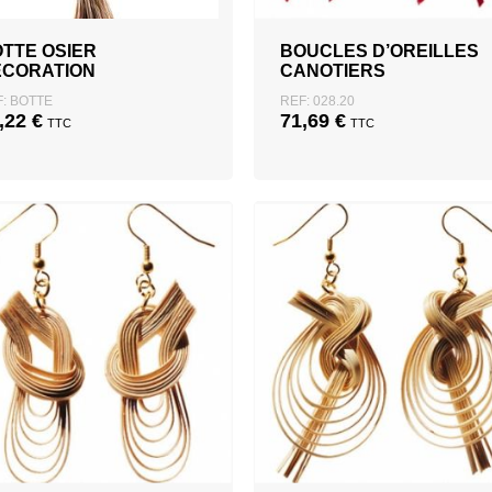
TTE OSIER
BOUCLES D’OREILLES
ÉCORATION
CANOTIERS
: BOTTE
REF: 028.20
,22
€
71,69
€
TTC
TTC