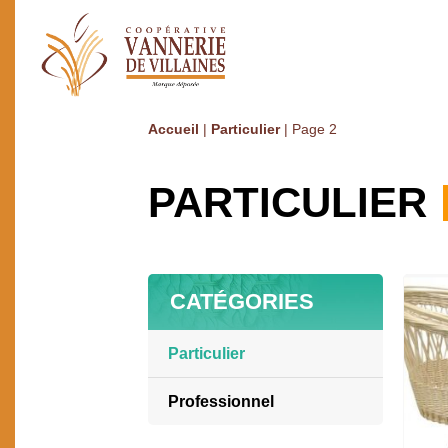
Accueil
|
Particulier
|
Page 2
PARTICULIER
CATÉGORIES
Particulier
Ameublement / Décoration
Professionnel
Art de la table
Boulangerie GMS