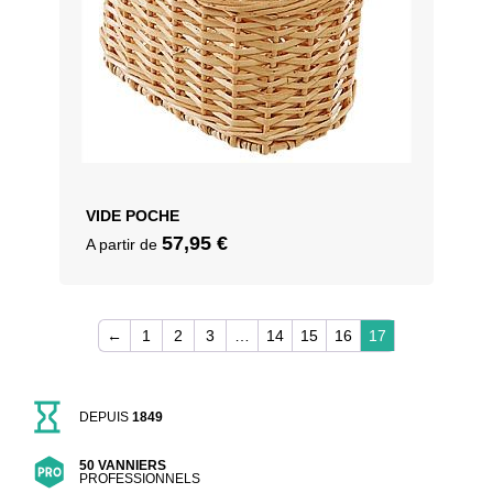
VIDE POCHE
57,95
€
A partir de
←
1
2
3
…
14
15
16
17
DEPUIS
1849
50 VANNIERS
PROFESSIONNELS