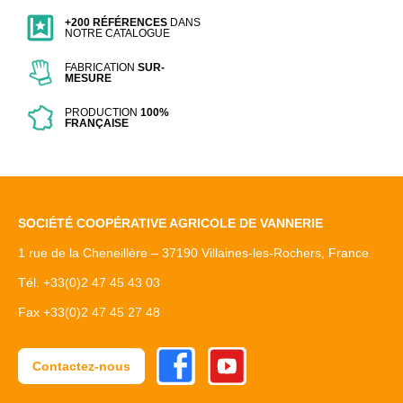
+200 RÉFÉRENCES
DANS
NOTRE CATALOGUE
FABRICATION
SUR-
MESURE
PRODUCTION
100%
FRANÇAISE
SOCIÉTÉ COOPÉRATIVE AGRICOLE DE VANNERIE
1 rue de la Cheneillère – 37190 Villaines-les-Rochers, France
Tél. +33(0)2 47 45 43 03
Fax +33(0)2 47 45 27 48
Facebook
Youtube
Contactez-nous